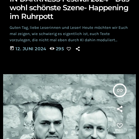
wohl schönste Szene- Happening
im Ruhrpott
Guten Tag, liebe Leserinnen und Leser! Heute möchten wir Euch
mal zeigen, wie schwierig es eigentlich ist, euch Texte
vorzulegen, die nicht mal eben durch KI dahin moduliert
werden können. Und die dennoch von Algorithmen und KI der
today
12. JUNI 2024
295
großen Suchmaschinen möglichst hoch gerankt werden sollen.
Das dies gar nicht so einfach ist, da sehr viele Regeln beachtet
werden müssen und üblicherweise alle Texte im Netz diesen
Regeln folgen, zeigen wir […]
insert_link