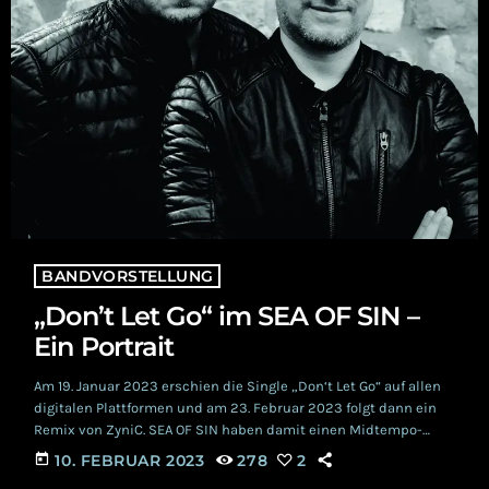
BANDVORSTELLUNG
„Don’t Let Go“ im SEA OF SIN –
Ein Portrait
Am 19. Januar 2023 erschien die Single „Don‘t Let Go“ auf allen
digitalen Plattformen und am 23. Februar 2023 folgt dann ein
Remix von ZyniC. SEA OF SIN haben damit einen Midtempo-
Indie- Pop-Track mit einer melancholischen und angespannten
today
10. FEBRUAR 2023
278
2
Rockstimmung kreiert. Den Remix steuert niemand geringeres