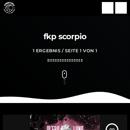
search
menu
fkp scorpio
1 ERGEBNIS / SEITE 1 VON 1
insert_link