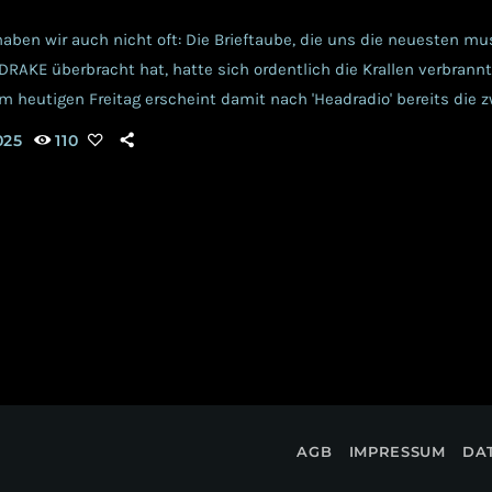
aben wir auch nicht oft: Die Brieftaube, die uns die neuesten mu
AKE überbracht hat, hatte sich ordentlich die Krallen verbrannt,
! Am heutigen Freitag erscheint damit nach 'Headradio' bereits die 
zu erwartenden Albums. Und wie schon etwas überspitzt dargestel
025
110
etwas vorproduziert. Idee, Produktion, Mixing, Mastering und Rele
er […]
AGB
IMPRESSUM
DA