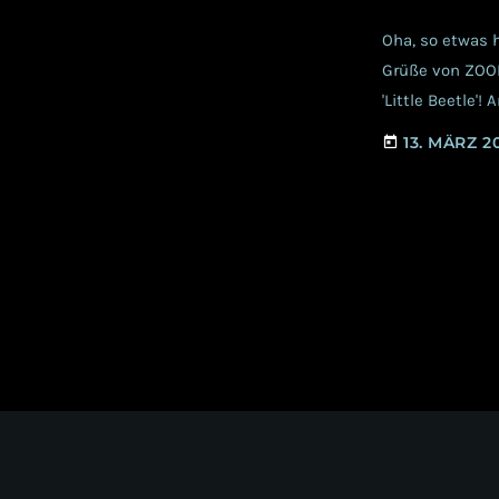
Oha, so etwas h
Grüße von ZOODR
'Little Beetle'
zum im Herbst 
13. MÄRZ 2
today
nicht wirklich 
direkt ineinand