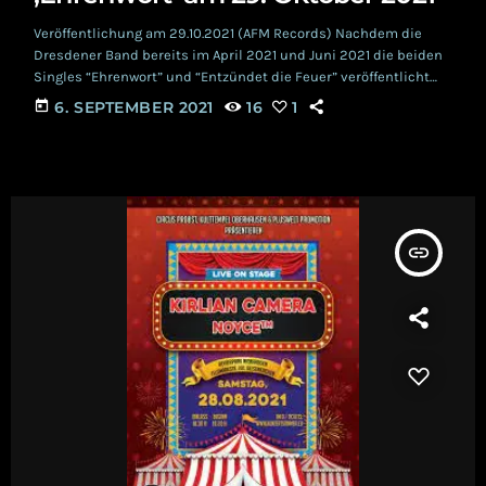
Veröffentlichung am 29.10.2021 (AFM Records) Nachdem die
Dresdener Band bereits im April 2021 und Juni 2021 die beiden
Singles “Ehrenwort” und “Entzündet die Feuer” veröffentlicht
haben, lieferten die Violin- Rocker ihren Fans im August einen
today
6. SEPTEMBER 2021
16
1
weiteren Vorgeschmack auf das neue Album “Ehrenwort”,
gleichnamig der ersten Singleauskopplung.
https://youtu.be/X7gk0fuX4T8 Zunächst sollte das neue
Album am 10. September 2021 erscheinen. Geschuldet der
Rohstoffknappheit von Polyvinylchlorid (PVC) und der Tatsache,
dass die Musiker sich gemeinsam mit ihrem […]
insert_link