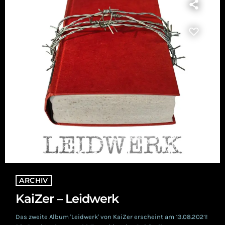
ARCHIV
KaiZer – Leidwerk
Das zweite Album 'Leidwerk' von KaiZer erscheint am 13.08.2021!