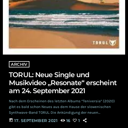
ARCHIV
TORUL: Neue Single und
Musikvideo „Resonate“ erscheint
am 24. September 2021
Nach dem Erscheinen des letzten Albums “Teniversia” (2020)
gibt es bald schon Neues aus dem Hause der slowenischen
Synthwave-Band TORUL. Die Ankündigung der neuen
Single “Resonate” inkludiert auch ein neues Musikvideo. Beides
today
17. SEPTEMBER 2021
16
1
erscheint am 24. September 2021 und beweist, dass die Band