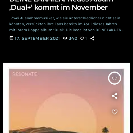
‚Dual+‘ kommt im November
Zwei Ausnahmemusiker, wie sie unterschiedlicher nicht sein
könnten, verzückten ihre Fans bereits im April dieses Jahres
mit ihrem Doppelalbum “Dual”. Die Rede ist von DEINE LAKAIEN,
einem Musikprojekt, bestehend aus Sänger Alexander
today
17. SEPTEMBER 2021
340
1
Veljanov und dem Instrumentalisten Ernst Horn. Inspiriert von
Merkmalen diverser Genres, wie Dark Wave, Pop und
Avantgarde, verstehen es die beiden Künstler seit 1985, eine
facettenreiche und einzigartige Klangkunst auf höchstem
Niveau zu erschaffen. Nach einigen erfolgreichen Alben,
wie “Forest Enter Exit”, “Winter […]
insert_link