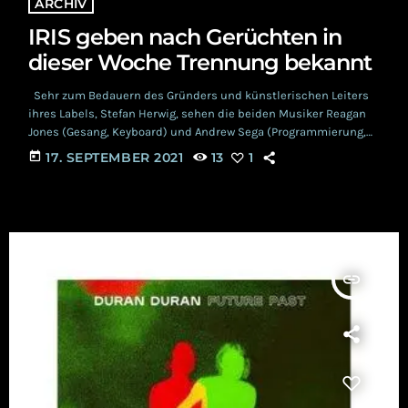
ARCHIV
IRIS geben nach Gerüchten in
dieser Woche Trennung bekannt
Sehr zum Bedauern des Gründers und künstlerischen Leiters
ihres Labels, Stefan Herwig, sehen die beiden Musiker Reagan
Jones (Gesang, Keyboard) und Andrew Sega (Programmierung,
Gitarre, Keyboard) nach langjähriger Zusammenarbeit ihre
today
17. SEPTEMBER 2021
13
1
Möglichkeiten zur Selbstverwirklichung nun jeweils in ihren
eigenen Projekten. Nicht zuletzt mit Alben, wie 'Disconnect',
'Awakening' und 'Six' begeisterte die Formation, die 2011
gemeinsam mit DE/VISION und MESH tourten, ihre Anhänger
mit facettenreichen Klängen des Electropops. Die Fans von IRIS
wird es dennoch in […]
insert_link