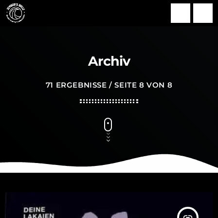
search
menu
Archiv
71 ERGEBNISSE / SEITE 8 VON 8
insert_link