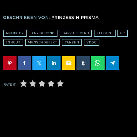
GESCHRIEBEN VON:
PRINZESSIN PRISMA
ANTIBODY
ANY SECOND
DARK ELECTRO
ELECTRO
EP
I SHOUT
MENSCHDEFEKT
TANZEN
VDOC
email
RATE IT