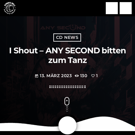
search
menu
CD NEWS
I Shout – ANY SECOND bitten
zum Tanz
13. MÄRZ 2023
130
1
today
share
email
1