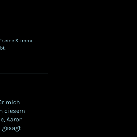
”
seine Stimme
bt.
für mich
in diesem
e, Aaron
h gesagt