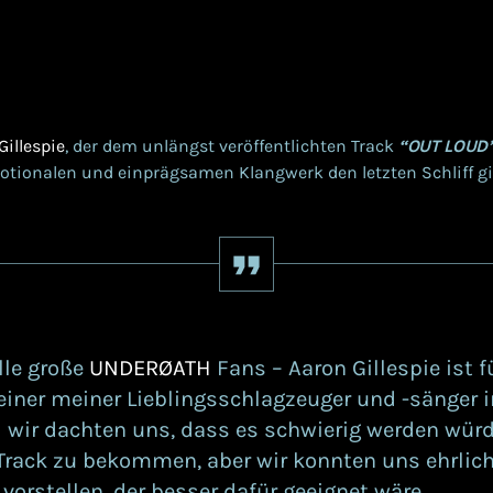
Gillespie
, der dem unlängst veröffentlichten Track
“OUT LOUD
tionalen und einprägsamen Klangwerk den letzten Schliff gi
lle große
UNDERØATH
Fans – Aaron Gillespie ist 
einer meiner Lieblingsschlagzeuger und -sänger 
 wir dachten uns, dass es schwierig werden würd
Track zu bekommen, aber wir konnten uns ehrlic
orstellen, der besser dafür geeignet wäre,