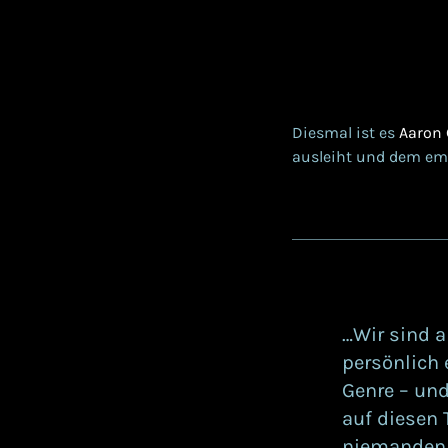
Diesmal ist es
Aaron 
ausleiht und dem emo
…Wir sind a
persönlich 
Genre – und
auf diesen 
niemanden v