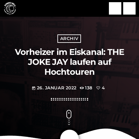
search
menu
ARCHIV
Vorheizer im Eiskanal: THE
JOKE JAY laufen auf
Hochtouren
26. JANUAR 2022
138
4
today
share
email