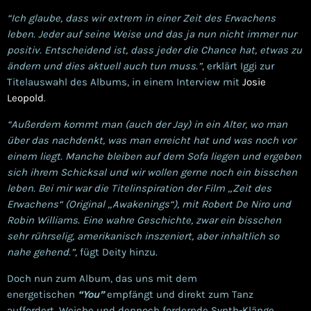
“Ich glaube, dass wir extrem in einer Zeit des Erwachens
leben. Jeder auf seine Weise und das ja nun nicht immer nur
positiv. Entscheidend ist, dass jeder die Chance hat, etwas zu
ändern und dies aktuell auch tun muss.”
, erklärt Iggi zur
Titelauswahl des Albums, in einem Interview mit
Josie
Leopold
.
“Außerdem kommt man (auch der Jay) in ein Alter, wo man
über das nachdenkt, was man erreicht hat und was noch vor
einem liegt. Manche bleiben auf dem Sofa liegen und ergeben
sich ihrem Schicksal und wir wollen gerne noch ein bisschen
leben. Bei mir war die Titelinspiration der Film „Zeit des
Erwachens“ (Original „Awakenings“), mit Robert De Niro und
Robin Williams. Eine wahre Geschichte, zwar ein bisschen
sehr rührselig, amerikanisch inszeniert, aber inhaltlich so
nahe gehend.”
, fügt Deity hinzu.
Doch nun zum Album, das uns mit dem
energetischen
“You”
empfängt und direkt zum Tanz
auffordert. Weiche und dennoch fordernde Synth-Klänge,