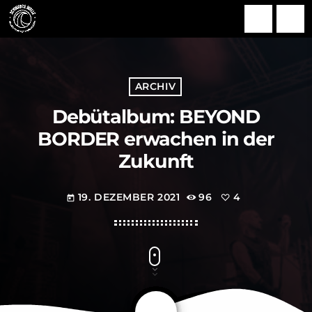
search
menu
ARCHIV
Debütalbum: BEYOND
BORDER erwachen in der
Zukunft
19. DEZEMBER 2021
96
4
today
share
email