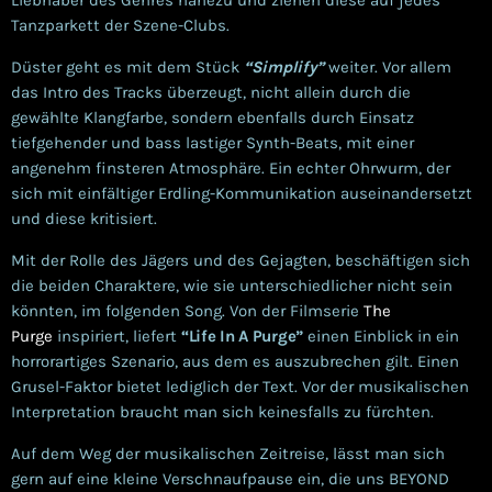
Liebhaber des Genres nahezu und ziehen diese auf jedes
Tanzparkett der Szene-Clubs.
Düster geht es mit dem Stück
“Simplify”
weiter. Vor allem
das Intro des Tracks überzeugt, nicht allein durch die
gewählte Klangfarbe, sondern ebenfalls durch Einsatz
tiefgehender und bass lastiger Synth-Beats, mit einer
angenehm finsteren Atmosphäre. Ein echter Ohrwurm, der
sich mit einfältiger Erdling-Kommunikation auseinandersetzt
und diese kritisiert.
Mit der Rolle des Jägers und des Gejagten, beschäftigen sich
die beiden Charaktere, wie sie unterschiedlicher nicht sein
könnten, im folgenden Song. Von der Filmserie
The
Purge
inspiriert, liefert
“Life In A Purge”
einen Einblick in ein
horrorartiges Szenario, aus dem es auszubrechen gilt. Einen
Grusel-Faktor bietet lediglich der Text. Vor der musikalischen
Interpretation braucht man sich keinesfalls zu fürchten.
Auf dem Weg der musikalischen Zeitreise, lässt man sich
gern auf eine kleine Verschnaufpause ein, die uns BEYOND