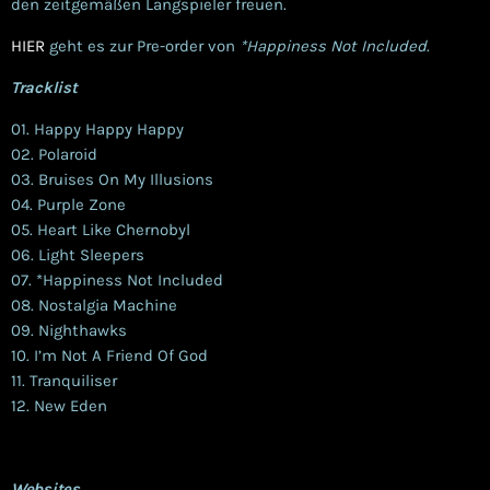
den zeitgemäßen Langspieler freuen.
HIER
geht es zur Pre-order von
*Happiness Not Included
.
Tracklist
01. Happy Happy Happy
02. Polaroid
03. Bruises On My Illusions
04. Purple Zone
05. Heart Like Chernobyl
06. Light Sleepers
07. *Happiness Not Included
08. Nostalgia Machine
09. Nighthawks
10. I’m Not A Friend Of God
11. Tranquiliser
12. New Eden
Websites