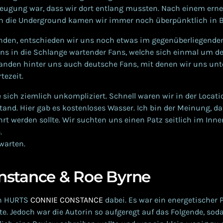
eugung war, dass wir dort entlang mussten. Nach einem erne
n die Underground kamen wir immer noch überpünktlich in B
nden, entschieden wir uns noch etwas im gegenüberliegende
uns in die Schlange wartender Fans, welche sich einmal um 
tanden hinter uns auch deutsche Fans, mit denen wir uns unte
tezeit.
e sich ziemlich unkompliziert. Schnell waren wir in der Loca
and. Hier gab es kostenloses Wasser. Ich bin der Meinung, da
rt werden sollte. Wir suchten uns einen Patz seitlich im Inn
.
warten.
nstance & Roe Byrne
en HURTS
CONNIE CONSTANCE
dabei. Es war ein energetischer P
e. Jedoch war die Autorin so aufgeregt auf das Folgende, sod