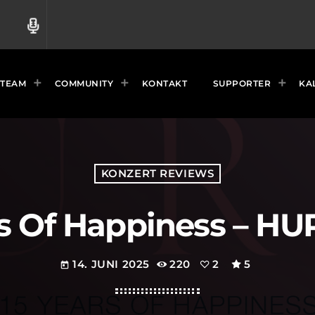
radio
TEAM
COMMUNITY
KONTAKT
SUPPORTER
KA
KONZERT REVIEWS
rs Of Happiness – HUR
14. JUNI 2025
220
2
5
today