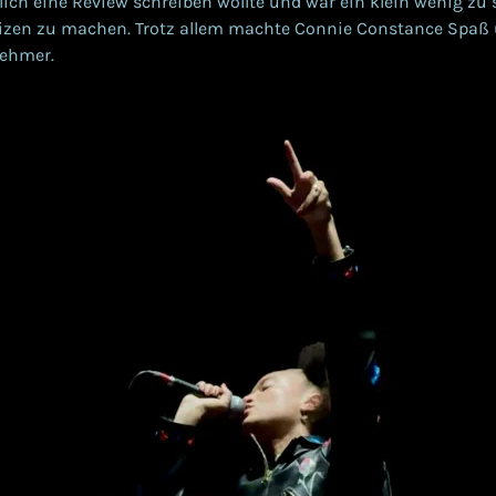
tlich eine Review schreiben wollte und war ein klein wenig zu
izen zu machen. Trotz allem machte Connie Constance Spaß 
ehmer.