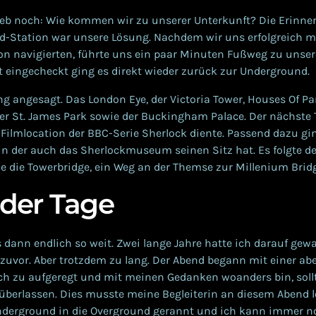
lieb noch: Wie kommen wir zu unserer Unterkunft? Die Erinne
d-Station war unsere Lösung. Nachdem wir uns erfolgreich m
on navigierten, führte uns ein paar Minuten Fußweg zu unser
 eingecheckt ging es direkt wieder zurück zur Underground.
g angesagt. Das London Eye, der Victoria Tower, Houses Of Pa
er St. James Park sowie der Buckingham Palace. Der nächste 
s Filmlocation der BBC-Serie Sherlock diente. Passend dazu gi
 in der auch das Sherlockmuseum seinen Sitz hat. Es folgte de
e die Towerbridge, ein Weg an der Themse zur Millenium Bri
 der Tage
 dann endlich so weit. Zwei lange Jahre hatte ich darauf gew
 zuvor. Aber trotzdem zu lang. Der Abend begann mit einer ab
ch zu aufgeregt und mit meinen Gedanken woanders bin, sollt
 überlassen. Dies musste meine Begleiterin an diesem Abend l
 Underground in die Overground gerannt und ich kann immer n