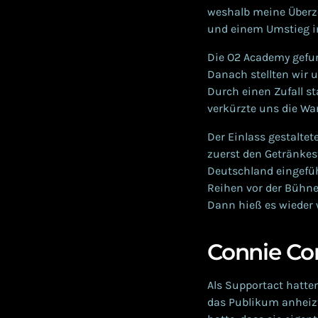
weshalb meine Überz
und einem Umstieg i
Die O2 Academy gefu
Danach stellten wir 
Durch einen Zufall s
verkürzte uns die War
Der Einlass gestaltet
zuerst den Getränkest
Deutschland eingefüh
Reihen vor der Bühne
Dann hieß es wieder 
Connie Co
Als Supportact hatt
das Publikum anheizt