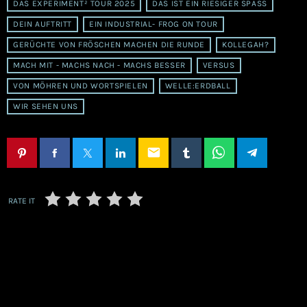
DAS EXPERIMENT² TOUR 2025
DAS IST EIN RIESIGER SPASS
DEIN AUFTRITT
EIN INDUSTRIAL- FROG ON TOUR
GERÜCHTE VON FRÖSCHEN MACHEN DIE RUNDE
KOLLEGAH?
MACH MIT - MACHS NACH - MACHS BESSER
VERSUS
VON MÖHREN UND WORTSPIELEN
WELLE:ERDBALL
WIR SEHEN UNS
email
RATE IT