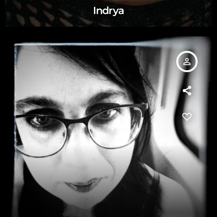
Indrya
person_outline