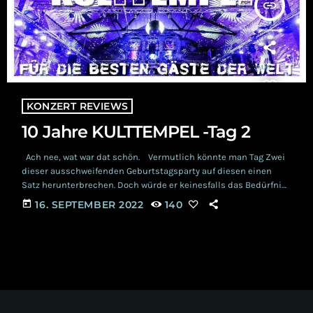
insert_link
KONZERT REVIEWS
10 Jahre KULTTEMPEL -Tag 2
Ach nee, wat war dat schön. Vermutlich könnte man Tag Zwei
dieser ausschweifenden Geburtstagsparty auf diesen einen
Satz herunterbrechen. Doch würde er keinesfalls das Bedürfnis
der Autorin stillen, euch allen von jenem wunderbaren Abend
today
16. SEPTEMBER 2022
140
im KULTTEMPEL Oberhausen erzählen zu wollen. Also los geht es,
ihr wollt das doch auch... Freitag Während im “Wohnzimmer”
Oberhausens die letzten Vorbereitungen auf Hochtouren liefen,
wurde im eigenen Schlafzimmer das passende Outfit gewählt
[…]