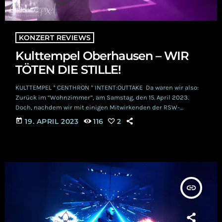
KONZERT REVIEWS
Kulttempel Oberhausen – WIR
TÖTEN DIE STILLE!
KULTTEMPEL * CENTHRON * INTENT:OUTTAKE Da waren wir also:
Zurück im “Wohnzimmer”, am Samstag, den 15. April 2023.
Doch, nachdem wir mit einigen Mitwirkenden der RSW-
Redaktion am Ostersonntag einen wundervollen Konzertabend
today
19. APRIL 2023
116
2
FÜR DIE BESTEN GÄSTE DER WELT“AUSVERKAUFT”
außerordentlich und vor allem außerdienstlich! zelebrieren
durften, diesmal in ganz offizieller Mission. Zuerst mal flott an
die Theke, ein Gläschen Sekt organisieren und nach einem
kleinen Schwätzchen mit den üblichen Verdächtigen ging es
dann auch […]
insert_link