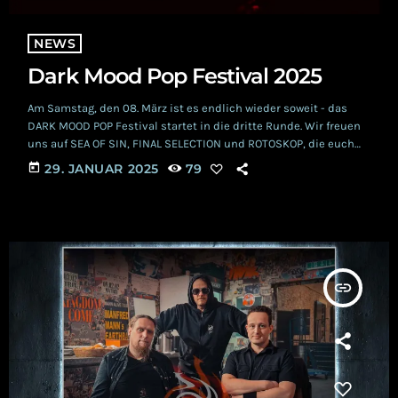
NEWS
Dark Mood Pop Festival 2025
Am Samstag, den 08. März ist es endlich wieder soweit - das
DARK MOOD POP Festival startet in die dritte Runde. Wir freuen
uns auf SEA OF SIN, FINAL SELECTION und ROTOSKOP, die euch
im Druckluft Oberhausen eine geballte Ladung melancholischer
today
29. JANUAR 2025
79
Energie in die Lauscher pusten werden. Im Anschluss ist dann
Party mit DJANE BANDIDA angesagt. Nebst wundervoller
Atmosphäre, haben sich SEA OF SIN im Vorfeld etwas ganz
besonderes für […]
insert_link