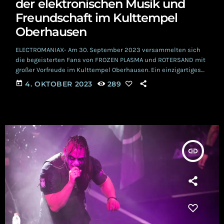
der elektronischen Musik und
Freundschaft im Kulttempel
Oberhausen
ELECTROMANIAX- Am 30. September 2023 versammelten sich
die begeisterten Fans von FROZEN PLASMA und ROTERSAND mit
großer Vorfreude im Kulttempel Oberhausen. Ein einzigartiges
Musikereignis kündigte sich an, als diese beiden Größen der
today
4. OKTOBER 2023
289
elektronischen Musikszene erstmals gemeinsam auf der Bühne
standen. Die Verbindung zwischen FROZEN PLASMA und
ROTERSAND geht weit über die Liebe zur elektronischen Musik
hinaus – sie teilen eine tief verwurzelte Freundschaft und
gegenseitigen Respekt, und dies […]
insert_link