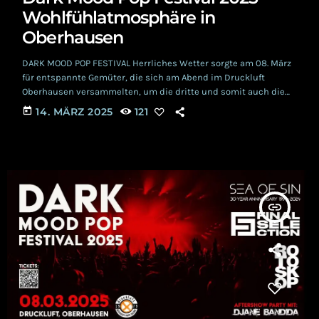
Wohlfühlatmosphäre in
Oberhausen
DARK MOOD POP FESTIVAL Herrliches Wetter sorgte am 08. März
für entspannte Gemüter, die sich am Abend im Druckluft
Oberhausen versammelten, um die dritte und somit auch die
letzte Auflage des DARK MOOD POP FESTIVAL zu genießen. Kurz
today
14. MÄRZ 2025
121
nach 20 Uhr begrüßte SEA OF SIN Frontmann Frank Zwicker die
angereisten Besucher in der Halle des Druckluft Oberhausen
und kündigte den ersten Act des Abends an. ROTOSKOP Klaus
Gratzel eröffnete den […]
insert_link