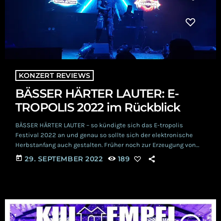
KONZERT REVIEWS
BÄSSER HÄRTER LAUTER: E-
TROPOLIS 2022 im Rückblick
BÄSSER HÄRTER LAUTER – so kündigte sich das E-tropolis
Festival 2022 an und genau so sollte sich der elektronische
Herbstanfang auch gestalten. Früher noch zur Erzeugung von
Strom und Druckluft genutzt, bietet die Turbinenhalle in
today
29. SEPTEMBER 2022
189
Oberhausen bereits seit 2014 atmosphärisch die perfekte
Location für Veranstalter, Bands und Szene-Liebhaber, die
allesamt darauf brannten, es auf den beiden Stages einmal
mehr richtig krachen zu lassen. Um 13:00 Uhr am 24.
September öffneten […]