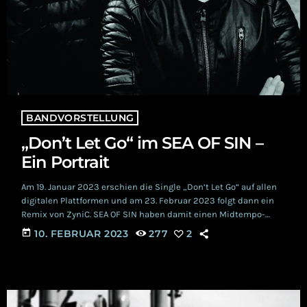
BANDVORSTELLUNG
„Don’t Let Go“ im SEA OF SIN –
Ein Portrait
Am 19. Januar 2023 erschien die Single „Don‘t Let Go“ auf allen
digitalen Plattformen und am 23. Februar 2023 folgt dann ein
Remix von ZyniC. SEA OF SIN haben damit einen Midtempo-
Indie- Pop-Track mit einer melancholischen und angespannten
today
10. FEBRUAR 2023
277
2
Rockstimmung kreiert. Den Remix steuert niemand geringeres
als H.P. Siemandel aka ZyniC bei. COVENT GARDEN Nun kurz ein
paar Sätze zur Band SEA OF SIN. Den Älteren unter den Fans […]