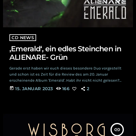
CD NEWS
‚Emerald‘, ein edles Steinchen in
ALIENARE- Grün
Gerade erst haben wir euch dieses besondere Duo vorgestellt
und schon ist es Zeit für die Review des am 20. Januar
erscheinende Album 'Emerald'. Habt ihr nicht nicht gelesen?
Damn! Okay, dann schaut doch hier einfach mal in den Artikel.
today
15. JANUAR 2023
166
2
Dort erfahrt ihr nahezu alles über ALIENARE und warum sie mehr
sind, als einfach nur die lustige Blödelcombo aus dem Norden.
Aber hey, erst nach dieser Review hier, sonst gibbet […]
insert_link