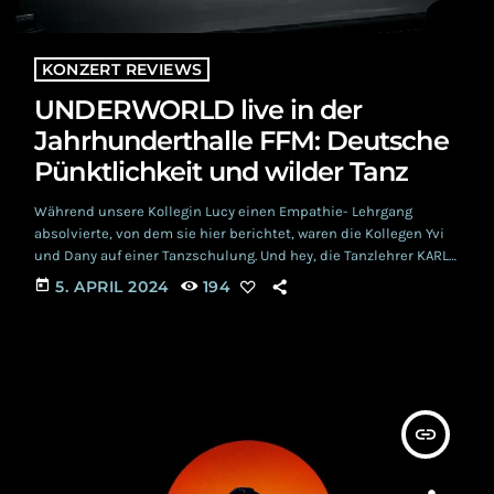
KONZERT REVIEWS
UNDERWORLD live in der
Jahrhunderthalle FFM: Deutsche
Pünktlichkeit und wilder Tanz
Während unsere Kollegin Lucy einen Empathie- Lehrgang
absolvierte, von dem sie hier berichtet, waren die Kollegen Yvi
und Dany auf einer Tanzschulung. Und hey, die Tanzlehrer KARL
HYDE und RICK (RICHARD DAVID) SMITH haben uns gezeigt, wo
today
5. APRIL 2024
194
der verdammte Hammer hängt! Und das trotz ihres
beachtlichen Alters von 64 und 66 Lebensjahren... UNDERWORLD
schaffen es immer noch, brachialen und energetischen Techno
mit Melancholie, Statements und allerlei verspielter Ausflüge
in Randbereiche […]
insert_link