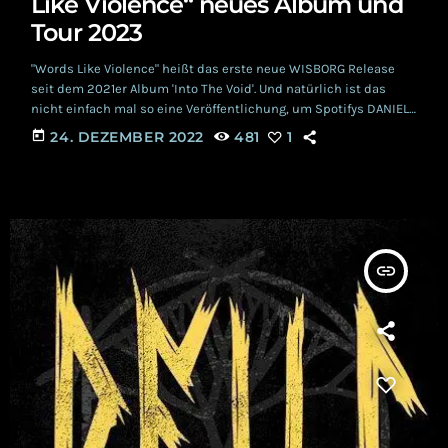
Like Violence“ neues Album und
Tour 2023
"Words Like Violence" heißt das erste neue WISBORG Release
seit dem 2021er Album 'Into The Void'. Und natürlich ist das
nicht einfach mal so eine Veröffentlichung, um Spotifys DANIEL
EK mit Content zufrieden zu stellen. Nein, "Words Like Violence"
today
24. DEZEMBER 2022
481
1
ist eines jener Häppchen, die Appetit auf ein folgendes Album
machen sollen. Ob das klappt, das verraten wir euch gleich im
weiteren Verlauf dieses kleinen und handlichen Artikels. Zuerst
einmal gibt […]
insert_link