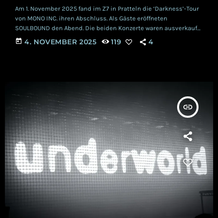
Am 1. November 2025 fand im Z7 in Pratteln die ‘Darkness’-Tour
von MONO INC. ihren Abschluss. Als Gäste eröffneten
SOULBOUND den Abend. Die beiden Konzerte waren ausverkauft
und das Schweizer Publikum feierte mit viel Freude dieses
today
4. NOVEMBER 2025
119
4
Ende einer erfolgreichen Tour. Viel mehr als eine Vorband
Starker Regen drängte die Besucher*innen früh in die
Industriehalle – ein Glück für die Menschen am Merchstand von
SOULBOUND war, dass sie in ihrem Zelt […]
insert_link