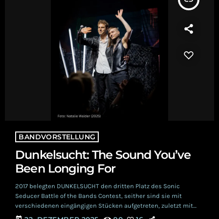
BANDVORSTELLUNG
Dunkelsucht: The Sound You’ve
Been Longing For
2017 belegten DUNKELSUCHT den dritten Platz des Sonic
Seducer Battle of the Bands Contest, seither sind sie mit
verschiedenen eingängigen Stücken aufgetreten, zuletzt mit
„Escalate“. 2025 waren Dunkelsucht auf Tour mit Blutengel,
today