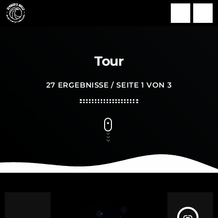
search
menu
Tour
27 ERGEBNISSE / SEITE 1 VON 3
insert_link