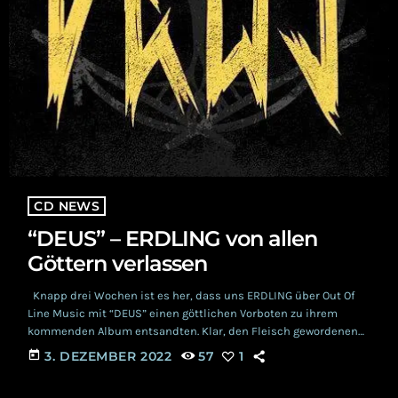
CD NEWS
“DEUS” – ERDLING von allen
Göttern verlassen
Knapp drei Wochen ist es her, dass uns ERDLING über Out Of
Line Music mit “DEUS” einen göttlichen Vorboten zu ihrem
kommenden Album entsandten. Klar, den Fleisch gewordenen
Erdlingen unter euch wird dies nicht entgangen sein. Doch die
today
3. DEZEMBER 2022
57
1
Götter, oder aber die RSW-Redaktionellen, müssten verrückt
sein, wenn sie den Neugierigen unter euch hier nicht das Cola-