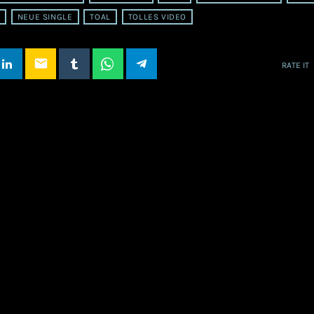
NEUE SINGLE
TOAL
TOLLES VIDEO
email
RATE IT