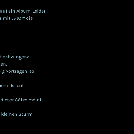
 auf ein Album. Leider
r mit „
Fear
“ die
nt schwingend.
en.
g vortragen, es
inem dezent
 dieser Sätze meint,
m kleinen Sturm