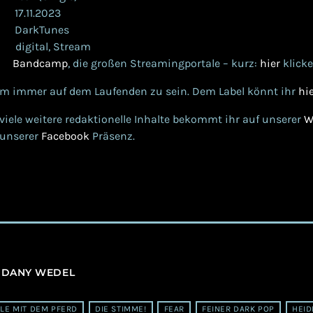
7.11.2023
kTunes
al, Stream
n
Bandcamp
, die großen Streamingportale – kurz:
hier
klick
um immer auf dem Laufenden zu sein. Dem Label könnt ihr
hi
iele weitere redaktionelle Inhalte bekommt ihr auf unserer
W
 unserer
Facebook
Präsenz.
:
DANY WEDEL
GLE MIT DEM PFERD
DIE STIMME!
FEAR
FEINER DARK POP
HEID