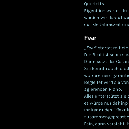
Quartetts.
Eigentlich wartet der
werden wir darauf we
dunkle Jahreszeit und
Fear
„
Fear
“ startet mit e
Der Beat ist sehr ma
Dann setzt der Gesa
Sie könnte auch die 
würde einem garanti
Begleitet wird sie v
agierenden Piano.
Alles unterstützt sie
es würde nur dahinplä
Ihr kennt den Effekt
zusammengepresst w
Fein, dann versteht i