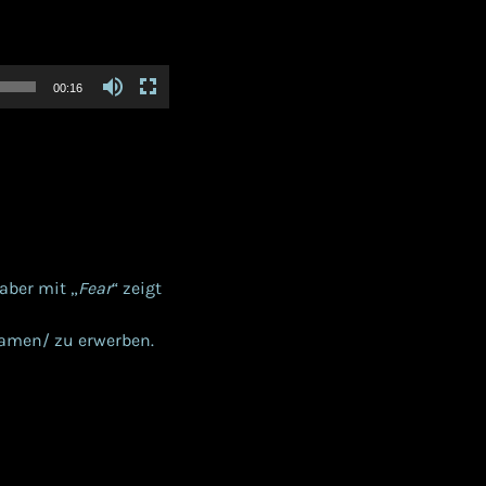
00:16
aber mit „
Fear
“ zeigt
reamen/ zu erwerben.