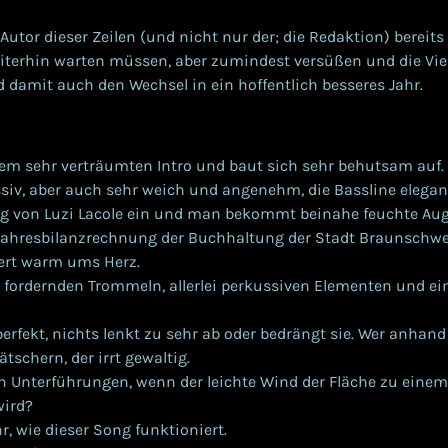
 Autor dieser Zeilen (und nicht nur der; die Redaktion) bereits
iterhin warten müssen, aber zumindest versüßen und die Vie
 damit auch den Wechsel in ein hoffentlich besseres Jahr.
inem sehr verträumten Intro und baut sich sehr behutsam auf.
ssiv, aber auch sehr weich und angenehm, die Bassline elega
ng von Luzi Lacole ein und man bekommt beinahe feuchte Aug
Jahresbilanzrechnung der Buchhaltung der Stadt Braunschwei
ert warm ums Herz.
on fordernden Trommeln, allerlei perkussiven Elementen und e
 perfekt, nichts lenkt zu sehr ab oder bedrängt sie. Wer anhand
tschern, der irrt gewaltig.
 in Unterführungen, wenn der leichte Wind der Fläche zu eine
ird?
hr, wie dieser Song funktioniert.