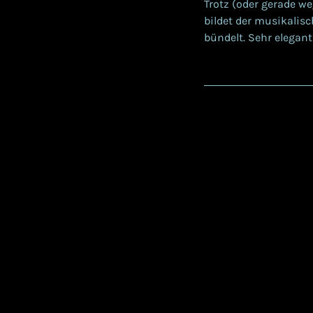
Trotz (oder gerade w
bildet der musikalisc
bündelt. Sehr elegant
V
i
d
e
o
-
P
l
a
y
e
r