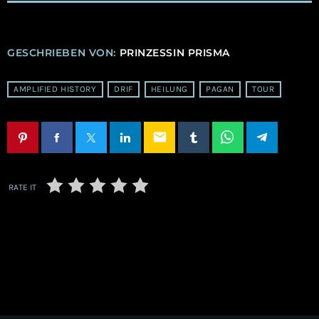
GESCHRIEBEN VON:
PRINZESSIN PRISMA
AMPLIFIED HISTORY
DRIF
HEILUNG
PAGAN
TOUR
email
RATE IT