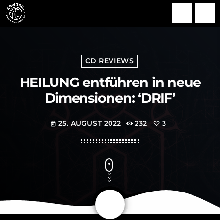
search
menu
CD REVIEWS
HEILUNG entführen in neue
Dimensionen: ‘DRIF’
25. AUGUST 2022
232
3
today
share
email
3