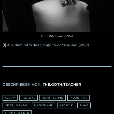
Foto: Gili Shani (2024)
[1]
Aus dem Intro des Songs “
Nicht wie sie
“ (2021).
GESCHRIEBEN VON:
THE.GOTH.TEACHER
ALBUM
FESTIVAL
HARD-TECHNO
INDUSTRIAL
INSTRUMENTAL
NACHTMAHR
NEOFOLK
PIANO
THOMAS RAINER