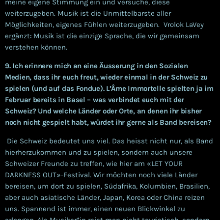
meine eigene Stimmung ein und versuche, diese
weiterzugeben. Musik ist die Unmittelbarste aller
Möglichkeiten, eigenes Fühlen weiterzugeben. Vrolok LaVey
ergänzt: Musik ist die einzige Sprache, die wir gemeinsam
verstehen können.
9. Ich erinnere mich an eine Äusserung in den Sozialen
Medien, dass ihr euch freut, wieder einmal in der Schweiz zu
spielen (und auf das Fondue). L’Âme Immortelle spielten ja im
Februar bereits in Basel – was verbindet euch mit der
Schweiz? Und welche Länder oder Orte, an denen ihr bisher
noch nicht gespielt habt, würdet ihr gerne als Band bereisen?
Die Schweiz bedeutet uns viel. Das heisst nicht nur, als Band
hierherzukommen und zu spielen, sondern auch unsere
Schweizer Freunde zu treffen, wie hier am «LET YOUR
DARKNESS OUT»-Festival. Wir möchten noch viele Länder
bereisen, um dort zu spielen, Südafrika, Kolumbien, Brasilien,
aber auch asiatische Länder, Japan, Korea oder China reizen
uns. Spannend ist immer, einen neuen Blickwinkel zu
erlangen. Als Musiker*in reist man nicht touristisch, sondern