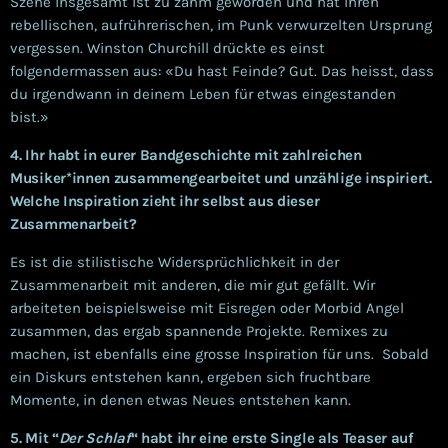
Szene insgesamt ist zu zahm geworden und hat ihren
rebellischen, aufrührerischen, im Punk verwurzelten Ursprung
vergessen. Winston Churchill drückte es einst
folgendermassen aus: «Du hast Feinde? Gut. Das heisst, dass
du irgendwann in deinem Leben für etwas eingestanden
bist.»
4. Ihr habt in eurer Bandgeschichte mit zahlreichen
Musiker*innen zusammengearbeitet und unzählige inspiriert.
Welche Inspiration zieht ihr selbst aus dieser
Zusammenarbeit?
Es ist die stilistische Widersprüchlichkeit in der
Zusammenarbeit mit anderen, die mir gut gefällt. Wir
arbeiteten beispielsweise mit Eisregen oder Morbid Angel
zusammen, das ergab spannende Projekte. Remixes zu
machen, ist ebenfalls eine grosse Inspiration für uns. Sobald
ein Diskurs entstehen kann, ergeben sich fruchtbare
Momente, in denen etwas Neues entstehen kann.
5. Mit “
Der Schlaf
“ habt ihr eine erste Single als Teaser auf