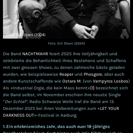
Foto: Gili Shani (2024)
Die Band
NACHTMAHR
feiert 2025 ihre Volljährigkeit und
zelebrierte die Beharrlichkeit ihres Bestehens und Schaffens
mit zwei grossen Shows, zu denen zahlreiche Gäste geladen
wurden, wie beispielsweise
Reaper
und
Phosgore
, aber auch
andere Kunstschaffende wie
Ostara M
. (von
Vampyros Lesbos
)
Als «Industrial Orgie, die kein Mass kennt»
[1]
bezeichnet sich
die Band selbst, im November erschien ihre neuste Single
“
Der Schlaf“
. Radio Schwarze Welle traf die Band am 13.
Dezember 2025 bei ihren Vorbereitungen zum «
LET YOUR
DARKNESS OUT
»-Festival in Aarburg.
1.
Ein erlebnisreiches Jahr, das auch euer 18-jähriges