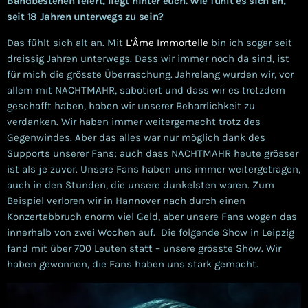
Bandbestehen feiert, liegt hinter euch. Wie fühlt es sich an,
seit 18 Jahren unterwegs zu sein?
Das fühlt sich alt an. Mit
L’Âme Immortelle
bin ich sogar seit
dreissig Jahren unterwegs. Dass wir immer noch da sind, ist
für mich die grösste Überraschung. Jahrelang wurden wir, vor
allem mit NACHTMAHR, sabotiert und dass wir es trotzdem
geschafft haben, haben wir unserer Beharrlichkeit zu
verdanken. Wir haben immer weitergemacht trotz des
Gegenwindes. Aber das alles war nur möglich dank des
Supports unserer Fans; auch dass NACHTMAHR heute grösser
ist als je zuvor. Unsere Fans haben uns immer weitergetragen,
auch in den Stunden, die unsere dunkelsten waren. Zum
Beispiel verloren wir in Hannover nach durch einen
Konzertabbruch enorm viel Geld, aber unsere Fans wogen das
innerhalb von zwei Wochen auf. Die folgende Show in Leipzig
fand mit über 700 Leuten statt – unsere grösste Show. Wir
haben gewonnen, die Fans haben uns stark gemacht.