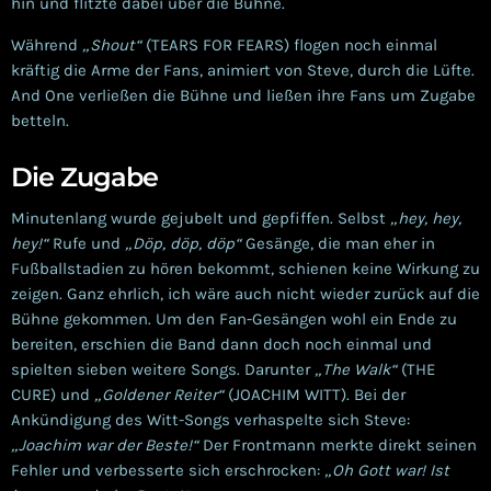
hin und flitzte dabei über die Bühne.
Während
„Shout“
(TEARS FOR FEARS) flogen noch einmal
kräftig die Arme der Fans, animiert von Steve, durch die Lüfte.
And One verließen die Bühne und ließen ihre Fans um Zugabe
betteln.
Die Zugabe
Minutenlang wurde gejubelt und gepfiffen. Selbst
„hey, hey,
hey!“
Rufe und
„Döp, döp, döp“
Gesänge, die man eher in
Fußballstadien zu hören bekommt, schienen keine Wirkung zu
zeigen. Ganz ehrlich, ich wäre auch nicht wieder zurück auf die
Bühne gekommen. Um den Fan-Gesängen wohl ein Ende zu
bereiten, erschien die Band dann doch noch einmal und
spielten sieben weitere Songs. Darunter
„The Walk“
(THE
CURE) und
„Goldener Reiter“
(JOACHIM WITT). Bei der
Ankündigung des Witt-Songs verhaspelte sich Steve:
„Joachim war der Beste!“
Der Frontmann merkte direkt seinen
Fehler und verbesserte sich erschrocken:
„Oh Gott war! Ist