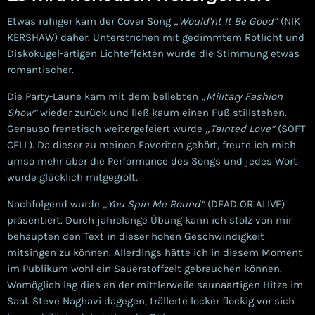
Etwas ruhiger kam der Cover Song
„Would’nt It Be Good“
(NIK
KERSHAW) daher. Unterstrichen mit gedimmtem Rotlicht und
Diskokugel-artigen Lichteffekten wurde die Stimmung etwas
romantischer.
Die Party-Laune kam mit dem beliebten
„Military Fashion
Show“
wieder zurück und ließ kaum einen Fuß stillstehen.
Genauso frenetisch weitergefeiert wurde
„Tainted Love“
(SOFT
CELL). Da dieser zu meinen Favoriten gehört, freute ich mich
umso mehr über die Performance des Songs und jedes Wort
wurde glücklich mitgegrölt.
Nachfolgend wurde
„You Spin Me Round“
(DEAD OR ALIVE)
präsentiert. Durch jahrelange Übung kann ich stolz von mir
behaupten den Text in dieser hohen Geschwindigkeit
mitsingen zu können. Allerdings hätte ich in diesem Moment
im Publikum wohl ein Sauerstoffzelt gebrauchen können.
Womöglich lag dies an der mittlerweile saunaartigen Hitze im
Saal. Steve Naghavi dagegen, trällerte locker flockig vor sich