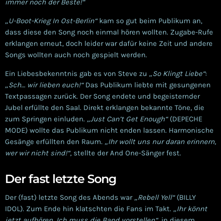
immer noch der Beste!“
„U-Boot-Krieg In Ost-Berlin“
kam so gut beim Publikum an,
dass diese den Song noch einmal hören wollten. Zugabe-Rufe
erklangen erneut, doch leider war dafür keine Zeit und andere
Songs wollten auch noch gespielt werden.
Ein Liebesbekenntnis gab es von Steve zu
„So Klingt Liebe“
:
„Sch… wir lieben euch!“
Das Publikum liebte mit gesungenen
Textpassagen zurück. Der Song endete und begeisternder
Jubel erfüllte den Saal. Direkt erklangen bekannte Töne, die
zum Springen einluden.
„Just Can’t Get Enough“
(DEPECHE
MODE) wollte das Publikum nicht enden lassen. Harmonische
Gesänge erfüllten den Raum.
„Ihr wollt uns nur daran erinnern,
wer wir nicht sind!“
, stellte der And One-Sänger fest.
Der fast letzte Song
Der (fast) letzte Song des Abends war
„Rebell Yell“
(BILLY
IDOL). Zum Ende hin klatschten die Fans im Takt.
„Ihr könnt
jetzt aufhören. Ich muss die Band vorstellen“
, in diesem