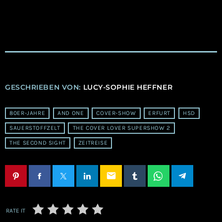
GESCHRIEBEN VON:
LUCY-SOPHIE HEFFNER
80ER-JAHRE
AND ONE
COVER-SHOW
ERFURT
HSD
SAUERSTOFFZELT
THE COVER LOVER SUPERSHOW 2
THE SECOND SIGHT
ZEITREISE
email
RATE IT