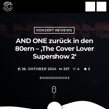
search
menu
KONZERT REVIEWS
AND ONE zurück in den
80ern – ‚The Cover Lover
Supershow 2‘
26. OKTOBER 2024
357
4
5
today
share
email