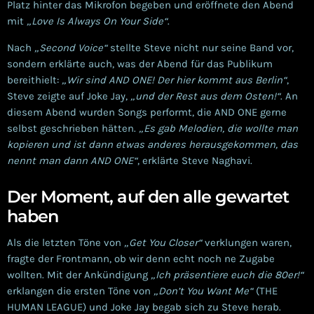
Platz hinter das Mikrofon begeben und eröffnete den Abend
mit
„Love Is Always On Your Side“
.
Nach
„Second Voice“
stellte Steve nicht nur seine Band vor,
sondern erklärte auch, was der Abend für das Publikum
bereithielt:
„Wir sind AND ONE! Der hier kommt aus Berlin“
,
Steve zeigte auf Joke Jay,
„und der Rest aus dem Osten!“
. An
diesem Abend wurden Songs performt, die AND ONE gerne
selbst geschrieben hätten.
„Es gab Melodien, die wollte man
kopieren und ist dann etwas anderes herausgekommen, das
nennt man dann AND ONE“
, erklärte Steve Naghavi.
Der Moment, auf den alle gewartet
haben
Als die letzten Töne von
„Get You Closer“
verklungen waren,
fragte der Frontmann, ob wir denn echt noch ne Zugabe
wollten. Mit der Ankündigung
„Ich präsentiere euch die 80er!“
erklangen die ersten Töne von
„Don’t You Want Me“
(THE
HUMAN LEAGUE) und Joke Jay begab sich zu Steve herab.