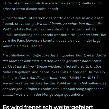
Beide rutschten förmlich in die Rolle des Songinhaltes und
präsentierten diesen sehr lebhaft.
„Speicherbar“
unterstrich das Motto der Zeitreise an diesem
Abend. Steve sang:
„Wir sind bereit, zu schweben durch die
Zeit“
und das Publikum schwebte nur all zu gern mit. Der
Publikumsliebling des Abends war definitiv
„Techno Man“
, bei
dem die Fans beweisen konnten, dass sie noch in der Lage
waren bis drei zu zählen.
Anschließend kündigte Joke Jay an:
„Liebes Erfurt, jetzt dürfte
der Moment kommen, auf den ihr alle gewartet habt: Steve
verlässt die Bühne.“
Dieser wiederum frotzelte zurück:
„Das
habe ich gehört!“
und nahm Jokes Platz hinter den Drums ein.
Es folgte
„Don’t You (Forget About Me)“
(SIMPLE MINDS). Es
war ein leichtes für Joke Jay das Publikum zum Mitträllern des
schwierigen Refrains zu animieren. Der Saal sang euphorisch
„lalala“
, was sich in der Menge sogar gut anhörte.
Es wird frenetisch weitergefeiert