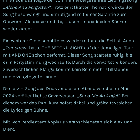
Im Anschluss folgte der von mir herbeigesehnte Lieblingssong
„Alone And Forgotten“
. Trotz ernsthafter Thematik wirkte der
Song beschwingt und ermutigend mit einer Garantie zum
Ohrwurm. Als dieser endete, tauschten die beiden Sänger
wieder zurück.
Ein weiterer Oldie schaffte es wieder mit auf die Setlist. Auch
„Tomorrow“
hatte THE SECOND SIGHT auf der damaligen Tour
mit AND ONE schon performt. Dieser Song startete ruhig, bis
er in Partystimmung wechselte. Durch die vorwärtstreibenden,
zuversichtlichen Klänge konnte kein Bein mehr stillstehen
und erzeugte gute Laune.
Der letzte Song des Duos an diesem Abend war die im Mai
2024 veröffentlichte Coverversion
„Send Me An Angel“
. Bei
diesem war das Publikum sofort dabei und grölte textsicher
die Lyrics gen Bühne.
Mit wohlverdientem Applaus verabschiedeten sich Alex und
Dierk.