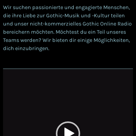
Wir suchen passionierte und engagierte Menschen,
die ihre Liebe zur Gothic-Musik und -Kultur teilen
und unser nicht-kommerzielles Gothic Online Radio
bereichern möchten. Möchtest du ein Teil unseres
Teams werden? Wir bieten dir einige Möglichkeiten,
dich einzubringen.
V
i
d
e
o
-
P
l
a
y