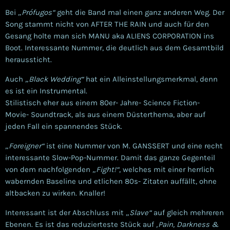
Bei
„Prófugos“
geht die Band mal einen ganz anderen Weg. Der
Song stammt nicht von AFTER THE RAIN und auch für den
Gesang holte man sich MANU aka ALIENS CORPORATION ins
Boot. Interessante Nummer, die deutlich aus dem Gesamtbild
heraussticht.
Auch
„Black Wedding“
hat ein Alleinstellungsmerkmal, denn
es ist ein Instrumental.
Stilistisch eher aus einem 80er- Jahre- Science Fiction-
Movie- Soundtrack, als aus einem Düsterthema, aber auf
jeden Fall ein spannendes Stück.
„Foreigner“
ist eine Nummer von M. GANSSERT und eine recht
interessante Slow-Pop-Nummer. Damit das ganze Gegenteil
von dem nachfolgenden
„Fight!“
, welches mit einer herrlich
wabernden Baseline und etlichen 80s- Zitaten auffällt, ohne
altbacken zu wirken. Knaller!
Interessant ist der Abschluss mit
„Slave“
auf gleich mehreren
Ebenen. Es ist das reduzierteste Stück auf
‚Pain, Darkness &