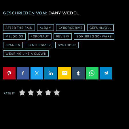
GESCHRIEBEN VON:
DANY WEDEL
AFTER THE RAIN
ALBUM
CYBORGDRIVE
GEFÜHLVOLL
MELODIÖS
POPONAUT
REVIEW
SONNIGES SCHWARZ
SPANIEN
SYNTHESIZER
SYNTHPOP
WEARING LIKE A CLOWN
email
RATE IT