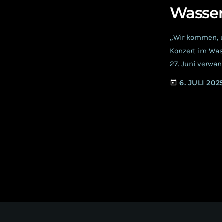
Wasser
„Wir kommen, u
Konzert im Was
27. Juni verwan
düster-elektron
6. JULI 202
today
erbaute Wasser
über die Brücke