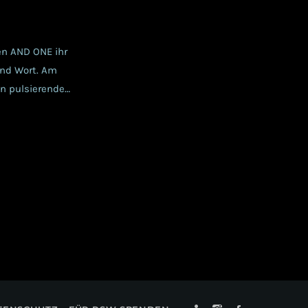
en AND ONE ihr
end Wort. Am
n pulsierendes,
. Jahrhundert
langen Schlange