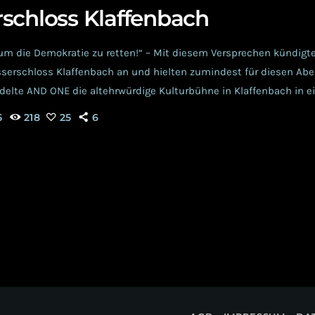
schloss Klaffenbach
m die Demokratie zu retten!“ – Mit diesem Versprechen kündigt
serschloss Klaffenbach an und hielten zumindest für diesen Ab
delte AND ONE die altehrwürdige Kulturbühne in Klaffenbach in ei
isches Event. Die Location Als Konzert-Location diente das im 16
5
218
25
6
schloss in Klaffenbach am Stadtrand von Chemnitz. Trotz einer 
 der Wörschnitz, verlief […]