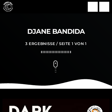
search
menu
DJANE BANDIDA
3 ERGEBNISSE / SEITE 1 VON 1
insert_link