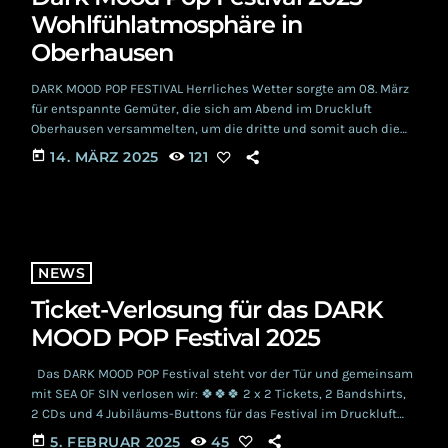
Wohlfühlatmosphäre in
Oberhausen
DARK MOOD POP FESTIVAL Herrliches Wetter sorgte am 08. März
für entspannte Gemüter, die sich am Abend im Druckluft
Oberhausen versammelten, um die dritte und somit auch die
letzte Auflage des DARK MOOD POP FESTIVAL zu genießen. Kurz
today
14. MÄRZ 2025
121
nach 20 Uhr begrüßte SEA OF SIN Frontmann Frank Zwicker die
angereisten Besucher in der Halle des Druckluft Oberhausen
und kündigte den ersten Act des Abends an. ROTOSKOP Klaus
Gratzel eröffnete den […]
NEWS
Ticket-Verlosung für das DARK
MOOD POP Festival 2025
Das DARK MOOD POP Festival steht vor der Tür und gemeinsam
mit SEA OF SIN verlosen wir: 🍀🍀🍀 2 x 2 Tickets, 2 Bandshirts,
2 CDs und 4 Jubiläums-Buttons für das Festival im Druckluft
Oberhausen. Hast du Lust auf einen atmosphärischen Abend
today
5. FEBRUAR 2025
45