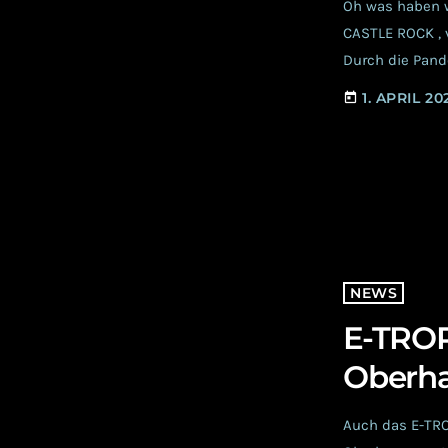
Oh was haben wi
CASTLE ROCK , v
Durch die Pand
aber natürlich 
1. APRIL 20
today
Festivals werd
NEWS
E-TROP
Oberh
Auch das E-TROP