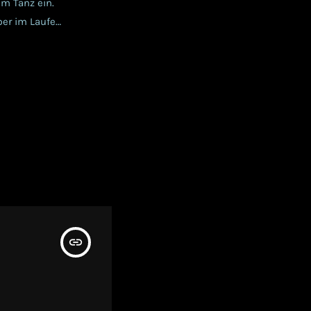
um Tanz ein.
ber im Laufe
 folgt
PERFECTION,
insert_link