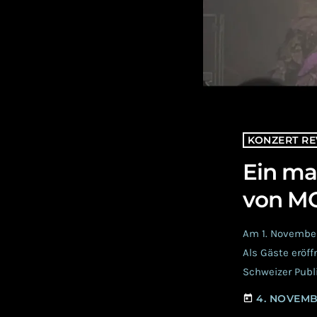
KONZERT RE
Ein ma
von M
Am 1. November
Als Gäste eröf
Schweizer Publi
eine Vorband St
4. NOVEMB
today
die Menschen a