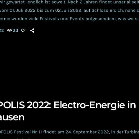
r gewartet- endlich ist soweit. Nach 2 Jahren findet unser allsei
om 01. Juli 2022 bis zum 02.Juli 2022, auf Schloss Broich, nahe de
emie wurden viele Festivals und Events aufgeschoben, was wir se
auch akzeptiert, haben. Nun aber dürfen wir uns wieder freuen. Di
22
33
en wissen, was wir meinen… Unser großes Familientreffen […]
OLIS 2022: Electro-Energie in
ausen
OLIS Festival Nr. 11 findet am 24. September 2022, in der Turbin