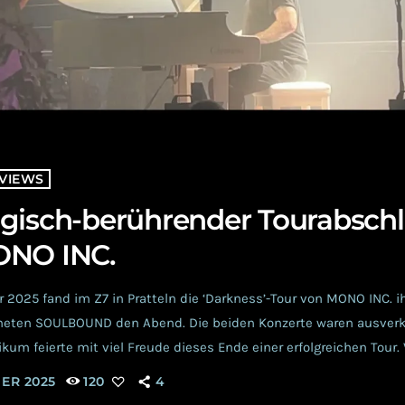
VIEWS
gisch-berührender Tourabschl
ONO INC.
 2025 fand im Z7 in Pratteln die ‘Darkness’-Tour von MONO INC. i
fneten SOULBOUND den Abend. Die beiden Konzerte waren ausver
kum feierte mit viel Freude dieses Ende einer erfolgreichen Tour. 
arker Regen drängte die Besucher*innen früh in die Industriehalle
ER 2025
120
4
m Merchstand von SOULBOUND war, dass sie in ihrem Zelt […]