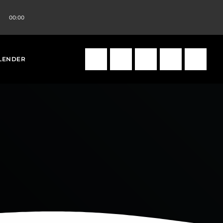
00:00
volume_up
search
LENDER