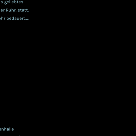
ts geliebtes
r Ruhr, statt.
hr bedauert,
e Fans des
enhalle