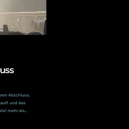
uss
hren Abschluss.
kauft und das
Viel mehr als
 – ein Glück für