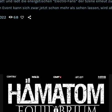
att und lädt die energetischen “Electro-Fans” der Szene erneut z
 Event kann sich zwar jetzt schon mehr als sehen lassen, wird a
eiter für euch aktualisiert. Das bisherige Programm setzt sich wie
022
68
JECT PITCHFORK, SOLAR FAKE, RROYCE, GRENDEL, AESTIHETIC 
, AGENT SIDE GRINDER,WINTERKÄLTE, CENTHORN, […]