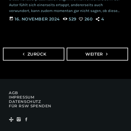
Autor fühlt sich einerseits ertappt, andererseits auch
verwundert, kann zudem momentan gar nicht sagen, ob diese
Erkenntnisse positiv oder negativ sind. Wie wohl nahezu jeder
today
16. NOVEMBER 2024
529
260
4
hoch Musikinteressierte, war der Verfasser dieses Beitrages
braver Leser der großen Printmagazine der Szene und genoss
die Entdeckungsreisen durch die beiliegenden CDs. Und doch
entging ihm die bisher 14-jährige Existenz der Band
RADARFIELD. Ihr seht, wir machen […]
navigate_before
ZURÜCK
WEITER
navigate_next
AGB
IMPRESSUM
DATENSCHUTZ
FÜR RSW SPENDEN