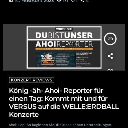
today
14. FEBRUAR 2025
171
1
4
am vorherigen Tag in Oberhausen gestartet. Als Support heizte
das Witchpop-Projekt AGNIS das Publikum ein. AGNIS Die
polnische Hexe Agnieszka Leśna startete ihr Set posierend auf
der Treppe zur Bühne mit ihrer aktuellen Single „Monsters“. Mit
einer […]
insert_link
KONZERT REVIEWS
König -äh- Ahoi- Reporter für
einen Tag: Kommt mit und für
VERSUS auf die WELLE:ERDBALL
Konzerte
Ahoi! Pop! So beginnen Sie, die klassischen Unterhaltungen.