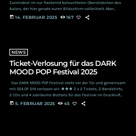
Zumindest im nur flackernd beleuchteten Oberstübchen des
Autors, der hier gerade euren Bildschirm vollkritzelt. Aber
natürlich eignen sich auch die absonderlichsten Wortspiele
today
14. FEBRUAR 2025
167
und Geschichten, um überhaupt erst einmal eure
Aufmerksamkeit zu bekommen. Jetzt, wo uns dieses gelungen
ist, können wir sofort zum Punkt kommen: Wir suchen immer
noch für und mit der Band VERSUS Ahoi- Reporter. Wir
berichteten hier bereits über die […]
NEWS
Ticket-Verlosung für das DARK
MOOD POP Festival 2025
Das DARK MOOD POP Festival steht vor der Tür und gemeinsam
mit SEA OF SIN verlosen wir: 🍀🍀🍀 2 x 2 Tickets, 2 Bandshirts,
2 CDs und 4 Jubiläums-Buttons für das Festival im Druckluft
Oberhausen. Hast du Lust auf einen atmosphärischen Abend
today
5. FEBRUAR 2025
45
mit ROTOSKOP, FINAL SELECTION und SEA OF SIN? Dann nimm
doch an der Verlosung teil - so geht's: 🍀🍀🍀 Folge uns auf
Facebook oder Instagram […]