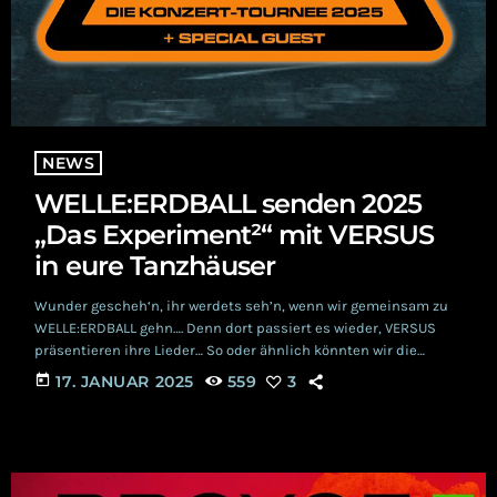
NEWS
WELLE:ERDBALL senden 2025
„Das Experiment²“ mit VERSUS
in eure Tanzhäuser
Wunder gescheh‘n, ihr werdets seh’n, wenn wir gemeinsam zu
WELLE:ERDBALL gehn…. Denn dort passiert es wieder, VERSUS
präsentieren ihre Lieder… So oder ähnlich könnten wir die
neuste Sendung „Das Experiment²“ anpreisen, welche
today
17. JANUAR 2025
559
3
WELLE:ERDBALL in diesem Jahr ins Land tragen werden. Als
Support an fast allen Orten ist die zweitbeste Band der Welt
dabei: VERSUS aus Monestirea. https://youtu.be/KMR9ngzxlec?
feature=shared DAS EXPERIMENT Das WELLE:ERDBALL eine
umfangreiche Sendung namens „Das Experiment²“ durch […]