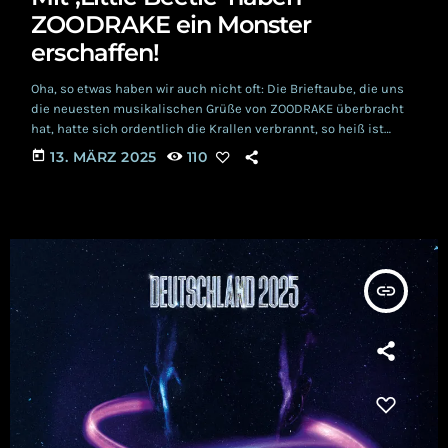
ZOODRAKE ein Monster
erschaffen!
Oha, so etwas haben wir auch nicht oft: Die Brieftaube, die uns
die neuesten musikalischen Grüße von ZOODRAKE überbracht
hat, hatte sich ordentlich die Krallen verbrannt, so heiß ist
'Little Beetle'! Am heutigen Freitag erscheint damit nach
today
13. MÄRZ 2025
110
'Headradio' bereits die zweite Single zum im Herbst zu
erwartenden Albums. Und wie schon etwas überspitzt
dargestellt, ist da nicht wirklich etwas vorproduziert. Idee,
Produktion, Mixing, Mastering und Release gehen hier direkt
ineinander […]
insert_link