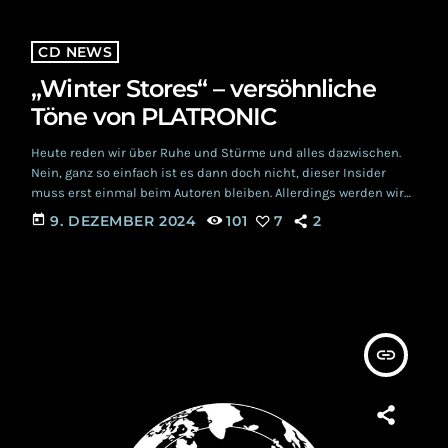
CD NEWS
„Winter Stores“ – versöhnliche
Töne von PLATRONIC
Heute reden wir über Ruhe und Stürme und alles dazwischen.
Nein, ganz so einfach ist es dann doch nicht, dieser Insider
muss erst einmal beim Autoren bleiben. Allerdings werden wir
über die Ruhe reden: 'Winter Stores' ist PLATRONICs Beitrag zur
today
9. DEZEMBER 2024
101
7
2
besinnlichen Zeit. PLATRONIC Wir haben euch das Deutsch-
Finnische Duo bereits öfter ans Herz gelegt. Und mit 'Winter
Stores' hätte die sympathische Synth- Pop- Band aus
Skandinavien im Prinzip ein […]
insert_link