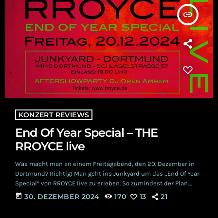
insert_link
KONZERT REVIEWS
End Of Year Special – THE
RROYCE live
Was macht man an einem Freitagabend, den 20. Dezember in
Dortmund? Richtig! Man geht ins Junkyard um das „End Of Year
Special“ von RROYCE live zu erleben. So zumindest der Plan.
Jedoch zierte tatsächlich ein Bild der Original-Band das Ticket
today
30. DEZEMBER 2024
170
13
21
mit der Überschrift THE RROYCE. Würde also stattdessen eine
unbekannte Coverband auftreten? Bis zur letzten Sekunde blieb