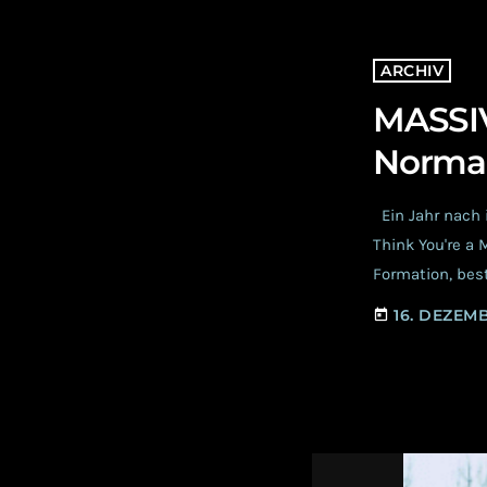
ARCHIV
MASSIV
Normal
Ein Jahr nach 
Think You're a 
Formation, bes
und Lloyd Pric
16. DEZEM
today
und findet sic
mit BLUTENGEL v