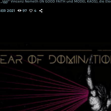
 „Iggi“ Vincenz Nemeth (IN GOOD FAITH und MODEL KAOS), die Ele
ND BORDER. Die Hildesheim-Salzgitter-Symbiose veröffentlichte 
BER 2021
97
4
irst Contact und schob, im November gleichen Jahrs, die Fan-Editi
hers hinterher. Von Fans und Anhängern des Genres lang ersehnt, 