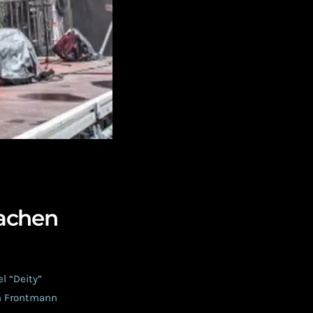
achen
l “Deity”
on Frontmann