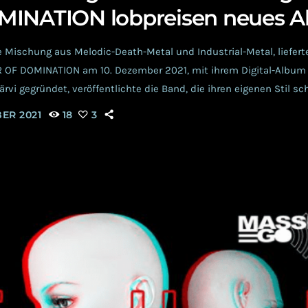
INATION lobpreisen neues 
 Mischung aus Melodic-Death-Metal und Industrial-Metal, lieferte
 OF DOMINATION am 10. Dezember 2021, mit ihrem Digital-Album V
rvi gegründet, veröffentlichte die Band, die ihren eigenen Stil sc
ial-Metal” bezeichnet, zuletzt im Jahr 2018 das Full-Length-Albu
BER 2021
18
3
 Feinsten, lieferten die Finnen bislang seit ihrer Gründung, doc
deutlichen das Front-Duo, Sara Strömmer und Saku Solin, die Gita
]