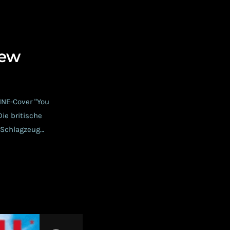
New
INE-Cover "You
ie britische
 Schlagzeug
Jahre weiter
m