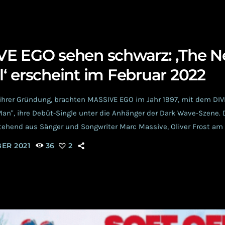
E EGO sehen schwarz: ‚The 
‘ erscheint im Februar 2022
ihrer Gründung, brachten MASSIVE EGO im Jahr 1997, mit dem DIV
Man", ihre Debüt-Single unter die Anhänger der Dark Wave-Szene. D
tehend aus Sänger und Songwriter Marc Massive, Oliver Frost am
e (Keyboards und Programmierung), entwickelte sich im Laufe der 
BER 2021
36
2
h heute eher im Industrial-Goth und Synth-Pop wieder. Gemeinsa
eröffentlichten sie 2020 die Single “Nothing […]