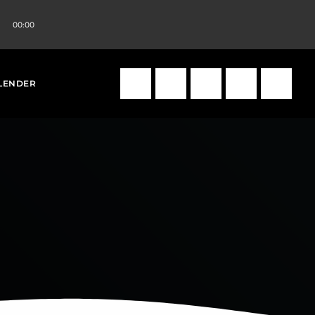
00:00
volume_up
search
LENDER