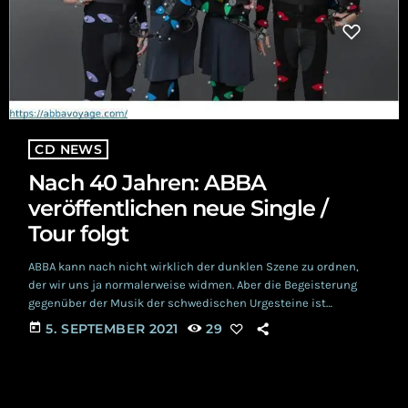
CD NEWS
Nach 40 Jahren: ABBA
veröffentlichen neue Single /
Tour folgt
ABBA kann nach nicht wirklich der dunklen Szene zu ordnen,
der wir uns ja normalerweise widmen. Aber die Begeisterung
gegenüber der Musik der schwedischen Urgesteine ist
ungebrochen. So wollten wir euch die Neuigkeiten nicht
today
5. SEPTEMBER 2021
29
vorenthalten, denn ein kleines düsteres Schwedenverlangen,
haben wir doch alle manchmal. Bunt, poppig, glitzernd-nein,
wirklich nicht schwarz. Aber eines sind die vier Schweden in
jedem Fall-nämlich Kult. 40 Jahre nach Beginn ihrer Pause 1982