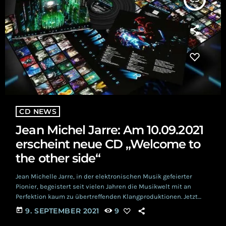
CD NEWS
Jean Michel Jarre: Am 10.09.2021
erscheint neue CD „Welcome to
the other side“
Jean Michelle Jarre, in der elektronischen Musik gefeierter
Pionier, begeistert seit vielen Jahren die Musikwelt mit an
Perfektion kaum zu übertreffenden Klangproduktionen. Jetzt
setzt er einen neuen Meilenstein durch die Veröffentlichung
today
9. SEPTEMBER 2021
9
des außergewöhnlichen Silvester Konzertes in Notre Dame