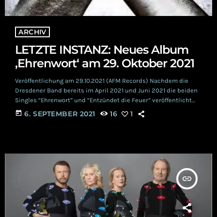
ARCHIV
LETZTE INSTANZ: Neues Album
‚Ehrenwort‘ am 29. Oktober 2021
Veröffentlichung am 29.10.2021 (AFM Records) Nachdem die
Dresdener Band bereits im April 2021 und Juni 2021 die beiden
Singles “Ehrenwort” und “Entzündet die Feuer” veröffentlicht
haben, lieferten die Violin- Rocker ihren Fans im August einen
today
6. SEPTEMBER 2021
16
1
weiteren Vorgeschmack auf das neue Album “Ehrenwort”,
gleichnamig der ersten Singleauskopplung.
https://youtu.be/X7gk0fuX4T8 Zunächst sollte das neue
Album am 10. September 2021 erscheinen. Geschuldet der
Rohstoffknappheit von Polyvinylchlorid (PVC) und der Tatsache,
dass die Musiker sich gemeinsam mit ihrem […]
insert_link