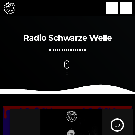
search
menu
Radio Schwarze Welle
insert_link